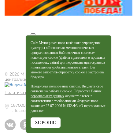
Сайт Муниципального казённого учреждения
культуры «Тосненская межпоселенческая
централизованная библиотечная система»
использует cookie (файлы с данными о прошлых
посещениях сайта) для персонализации сервисов
и повышения удобства пользователей. Вы
можете запретить обработку cookie в настройка
© 2026 МКУК «Тосненская межпоселенческая
браузера.
централизованная библиотечная система»
Продолжая пользование сайтом, Вы даете свое
согласие на работу с cookie. Обработка Ваших
Политика конфиденциальности
персональных данных
осуществляется в
соответствии с требованиями Федерального
187000, Ленинградская обл.,
закона от 27.07.2006 №152-Ф3 «О персональных
г. Тосно, пр. Ленина, 27
данных»
ХОРОШО